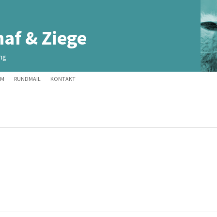
af & Ziege
ng
UM
RUNDMAIL
KONTAKT