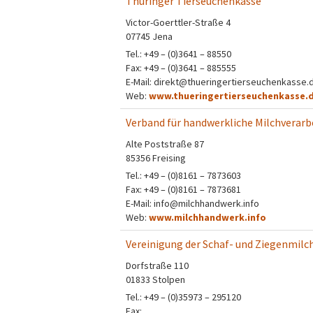
Thüringer Tierseuchenkasse
Victor-Goerttler-Straße 4
07745 Jena
Tel.: +49 – (0)3641 – 88550
Fax: +49 – (0)3641 – 885555
E-Mail: direkt@thueringertierseuchenkasse.
Web:
www.thueringertierseuchenkasse.
Verband für handwerkliche Milchverarbe
Alte Poststraße 87
85356 Freising
Tel.: +49 – (0)8161 – 7873603
Fax: +49 – (0)8161 – 7873681
E-Mail: info@milchhandwerk.info
Web:
www.milchhandwerk.info
Vereinigung der Schaf- und Ziegenmilc
Dorfstraße 110
01833 Stolpen
Tel.: +49 – (0)35973 – 295120
Fax: