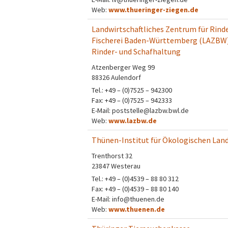
Web:
www.thueringer-ziegen.de
Landwirtschaftliches Zentrum für Rinde
Fischerei Baden-Württemberg (LAZBW
Rinder- und Schafhaltung
Atzenberger Weg 99
88326 Aulendorf
Tel.: +49 – (0)7525 – 942300
Fax: +49 – (0)7525 – 942333
E-Mail: poststelle@lazbw.bwl.de
Web:
www.lazbw.de
Thünen-Institut für Ökologischen Lan
Trenthorst 32
23847 Westerau
Tel.: +49 – (0)4539 – 88 80 312
Fax: +49 – (0)4539 – 88 80 140
E-Mail: info@thuenen.de
Web:
www.thuenen.de