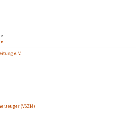
de
de
itung e. V.
herzeuger (VSZM)