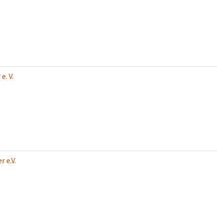
. V.
 e.V.