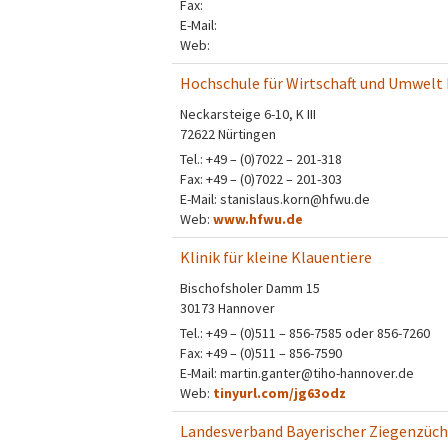
Fax:
E-Mail:
Web:
Hochschule für Wirtschaft und Umwelt
Neckarsteige 6-10,
K III
72622 Nürtingen
Tel.: +49 – (0)7022 – 201-318
Fax: +49 – (0)7022 – 201-303
E-Mail: stanislaus.korn@hfwu.de
Web:
www.hfwu.de
Klinik für kleine Klauentiere
Bischofsholer Damm 15
30173 Hannover
Tel.: +49 – (0)511 – 856-7585 oder 856-7260
Fax: +49 – (0)511 – 856-7590
E-Mail: martin.ganter@tiho-hannover.de
Web:
tinyurl.com/jg63odz
Landesverband Bayerischer Ziegenzücht