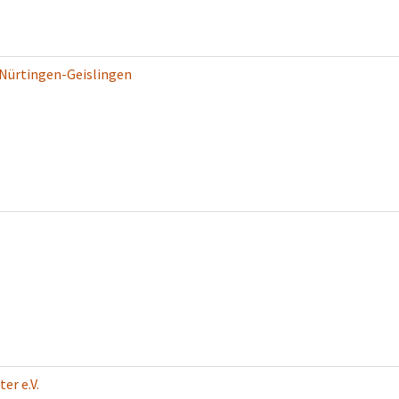
 Nürtingen-Geislingen
er e.V.