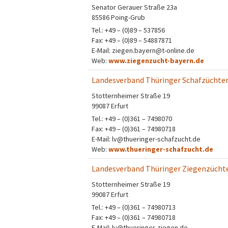
Senator Gerauer Straße 23a
85586 Poing-Grub
Tel.: +49 – (0)89 – 537856
Fax: +49 – (0)89 – 54887871
E-Mail: ziegen.bayern@t-online.de
Web:
www.ziegenzucht-bayern.de
Landesverband Thüringer Schafzüchter e
Stotternheimer Straße 19
99087 Erfurt
Tel.: +49 – (0)361 – 7498070
Fax: +49 – (0)361 – 74980718
E-Mail: lv@thueringer-schafzucht.de
Web:
www.thueringer-schafzucht.de
Landesverband Thüringer Ziegenzüchter
Stotternheimer Straße 19
99087 Erfurt
Tel.: +49 – (0)361 – 74980713
Fax: +49 – (0)361 – 74980718
E-Mail: lv@thueringer-ziegen.de